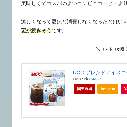
美味しくてコスパのよいコンビニコーヒーよ
涼しくなって夏ほど消費しなくなったとはいえ
要が続きそう
です。
＼
コストコが近
UCC ブレンドアイスコ
posted with
カエレバ
楽天市場
Amazon