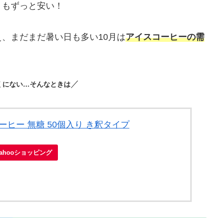
りもずっと安い！
、まだまだ暑い日も多い10月は
アイスコーヒーの需
／
くにない…そんなときは
ーヒー 無糖 50個入り き釈タイプ
Yahooショッピング