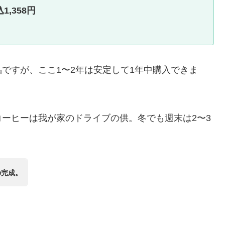
,358円
ですが、ここ1〜2年は安定して1年中購入できま
ーヒーは我が家のドライブの供。冬でも週末は2〜3
の完成。