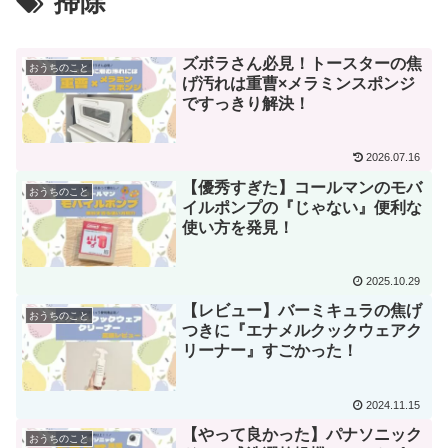
掃除
ズボラさん必見！トースターの焦
おうちのこと
げ汚れは重曹×メラミンスポンジ
ですっきり解決！
2026.07.16
【優秀すぎた】コールマンのモバ
おうちのこと
イルポンプの『じゃない』便利な
使い方を発見！
2025.10.29
【レビュー】バーミキュラの焦げ
おうちのこと
つきに『エナメルクックウェアク
リーナー』すごかった！
2024.11.15
【やって良かった】パナソニック
おうちのこと