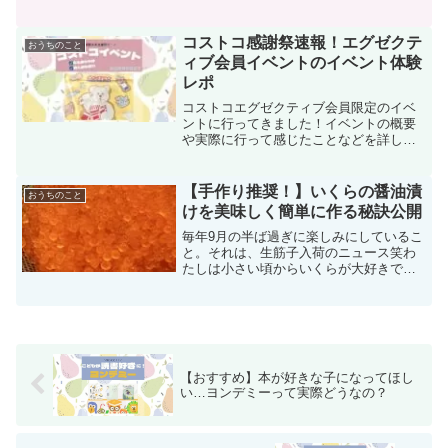
用品をストックする秘訣を教えます。時
短にもつながり、セールで買いだめして
おくこともできお得な方法です。ズボラ
コストコ感謝祭速報！エグゼクテ
おうちのこと
もたまには役立つ！
ィブ会員イベントのイベント体験
レポ
コストコエグゼクティブ会員限定のイベ
ントに行ってきました！イベントの概要
や実際に行って感じたことなどを詳しく
紹介します。次回開催も期待するレベル
のおもてなしでした。
【手作り推奨！】いくらの醤油漬
おうちのこと
けを美味しく簡単に作る秘訣公開
毎年9月の半ば過ぎに楽しみにしているこ
と。それは、生筋子入荷のニュース笑わ
たしは小さい頃からいくらが大好きで大
好きで。小さい頃、祖父母が来ると近所
のファミレスへ連れて行ってもらうのが
定番でした。その時毎回注文していたの
がいくら丼。回転寿司へ...
【おすすめ】本が好きな子になってほし
い…ヨンデミーって実際どうなの？