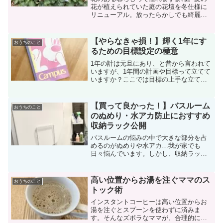
花が植えられていた庭の花壇を冬仕様に
リニューアル。放ったらかしでも綺麗に
咲く初心者におすすめの冬の花を紹介し
ます。また庭やベランダがなくても花の
ある暮らしができるサービスも取り上げ
【やらなきゃ損！】輝く1年にす
おうちのこと
ています。
るための目標設定の極意
1年の計は元旦にあり、と昔から言われて
いますが、1年間の計画や目標って立てて
いますか？ここでは目標の上手な立て方
を順番に解説しています。最後に2024年
のわたしの目標も公開！ぜひ参考にして
みてください。
【買って良かった！】バスルーム
おうちのこと
のぬめり・水アカ防止におすすめ
収納ラック公開
バスルームの悩みの中で大きな部分を占
めるのがぬめりや水アカ…我が家でも
日々悩んでいます。しかし、収納ラック
や置き方を工夫することで掃除の手間が
省けることも♪ラクして綺麗を維持する収
納ラックを公開します！
高い位置からお湯を注ぐママのス
おうちのこと
トック術
インスタントコーヒーは高い位置からお
湯を注ぐとスプーンを使わずに済みま
す。そんなズボラなママが、合理的に日