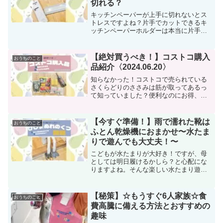
切れる？
キッチンペーパーが上手に切れないとス
トレスですよね？片手でカットできるキ
ッチンペーパーホルダーは本当に片手で
切れるのか、検証してみました☆注意点
やうまくカットできないタイミングな
ど、気になった方はぜひご覧ください。
【絶対買うべき！】コストコ購入
おうちのこと
品紹介〈2024.06.20〉
知らなかった！コストコで売られている
さくらどりのささみは筋が取ってあるっ
て知っていました？便利なのにお得、他
にもお得商品目白押しのコストコ購入品
紹介です。ぜひ最後までお読みいただい
て、お得情報をGETしてください。
【今すぐ準備！】雨で濡れた靴は
おうちのこと
ふとん乾燥機におまかせ〜水たま
りで遊んでも大丈夫！〜
こどもが水たまりが大好き！ですが、母
としては明日履けるかしら？と心配にな
りますよね。そんな楽しい水たまり遊び
を笑顔で見守る秘訣は「ふとん乾燥機カ
ラリエ」。梅雨が始まる前の今のうちに1
台GETしておくことをおすすめします！
【秘策】☆もうすぐ6人家族☆食
おうちのこと
費高騰に備える方法とおすすめの
趣味