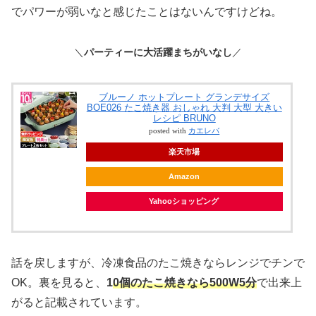
でパワーが弱いなと感じたことはないんですけどね。
＼
パーティーに大活躍まちがいなし
／
ブルーノ ホットプレート グランデサイズ
BOE026 たこ焼き器 おしゃれ 大判 大型 大きい
レシピ BRUNO
posted with
カエレバ
楽天市場
Amazon
Yahooショッピング
話を戻しますが、冷凍食品のたこ焼きならレンジでチンで
OK。裏を見ると、
1
0個のたこ焼きなら500W5分
で出来上
がると記載されています。