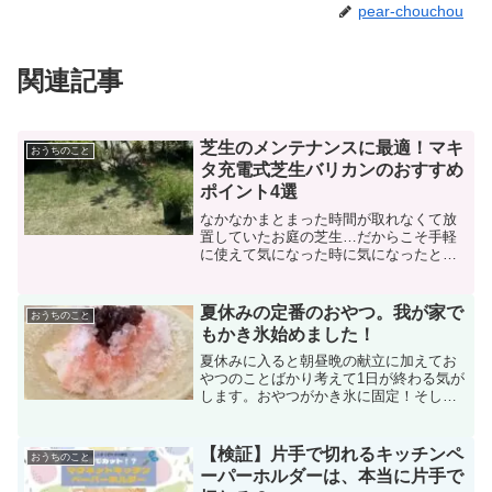
pear-chouchou
関連記事
芝生のメンテナンスに最適！マキ
おうちのこと
タ充電式芝生バリカンのおすすめ
ポイント4選
なかなかまとまった時間が取れなくて放
置していたお庭の芝生…だからこそ手軽
に使えて気になった時に気になったとこ
ろを少しずつやればいいんですよね笑マ
キタ充電式芝生バリカンのおすすめなポ
イントを4つにまとめました！
夏休みの定番のおやつ。我が家で
おうちのこと
もかき氷始めました！
夏休みに入ると朝昼晩の献立に加えてお
やつのことばかり考えて1日が終わる気が
します。おやつがかき氷に固定！そして
美味しいシロップを色々買い漁ってみま
した！
【検証】片手で切れるキッチンペ
おうちのこと
ーパーホルダーは、本当に片手で