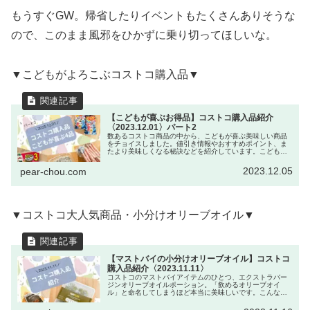
もうすぐGW。帰省したりイベントもたくさんありそうな
ので、このまま風邪をひかずに乗り切ってほしいな。
▼こどもがよろこぶコストコ購入品▼
【こどもが喜ぶお得品】コストコ購入品紹介
〈2023.12.01〉パート2
数あるコストコ商品の中から、こどもが喜ぶ美味しい商品
をチョイスしました。値引き情報やおすすめポイント、ま
たより美味しくなる秘訣などを紹介しています。こどもは
喜ぶコストコ商品が気になるという方はぜひご覧くださ
い。
2023.12.05
pear-chou.com
▼コストコ大人気商品・小分けオリーブオイル▼
【マストバイの小分けオリーブオイル】コストコ
購入品紹介〈2023.11.11〉
コストコのマストバイアイテムのひとつ、エクストラバー
ジンオリーブオイルポーション。「飲めるオリーブオイ
ル」と命名してしまうほど本当に美味しいです。こんなに
使いきれない…そんな不安を一気に解消する、小分けオリ
ーブオイルの活用方法を紹介します。