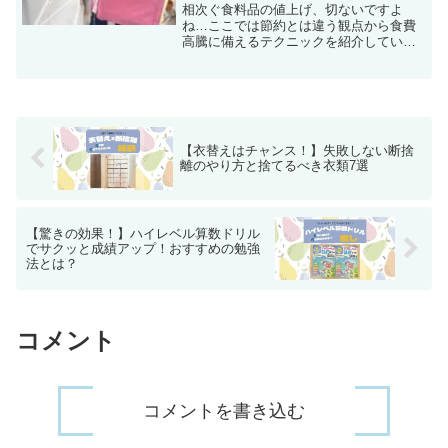
相次ぐ食料品の値上げ、切ないですよ
ね…ここでは節約とは違う観点から食費
高騰に備えるテクニックを紹介していま
す。トータルでは出ていくお金はプラス
でもそこに「楽しさ」や「学び」「家族
時間」が追加されたら食費を抑えること
が楽しくなるはず！
【衣替えはチャンス！】失敗しない断捨
離のやり方と捨てるべき衣類7選
【驚きの効果！】ハイレベル算数ドリル
でサクッと成績アップ！おすすめの勉強
法とは？
コメント
コメントを書き込む