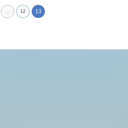
13
…
12