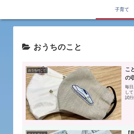
子育て
おうちのこと
こ
おうちのこと
の
毎日
して
試行
【