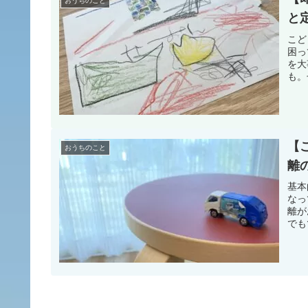
おうちのこと
と
こど
困っ
を大
も。
【
おうちのこと
離
基本
なっ
離が
でも