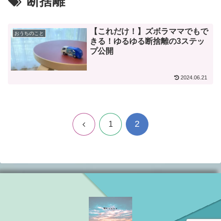
断捨離
【これだけ！】ズボラママでもで
おうちのこと
きる！ゆるゆる断捨離の3ステッ
プ公開
2024.06.21
2
前
1
へ