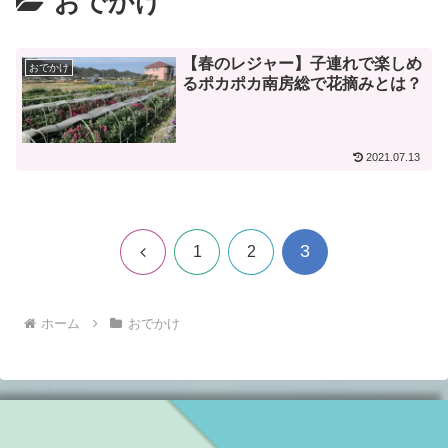
おでかけ
【春のレジャー】子連れで楽しめ
おでかけ
るポカポカ南房総で花摘みとは？
2021.07.13
3
前
1
2
へ
ホーム
おでかけ