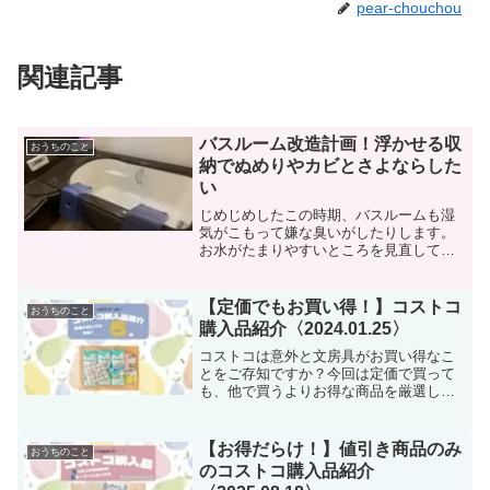
pear-chouchou
関連記事
バスルーム改造計画！浮かせる収
おうちのこと
納でぬめりやカビとさよならした
い
じめじめしたこの時期、バスルームも湿
気がこもって嫌な臭いがしたりします。
お水がたまりやすいところを見直して浮
かせる収納にチェンジしました。浮かせ
る収納の沼にハマりそうです笑
【定価でもお買い得！】コストコ
おうちのこと
購入品紹介〈2024.01.25〉
コストコは意外と文房具がお買い得なこ
とをご存知ですか？今回は定価で買って
も、他で買うよりお得な商品を厳選して
紹介します！小学生以上のおこさんがい
るご家庭はぜひコストコの文房具コーナ
ーへGO！
【お得だらけ！】値引き商品のみ
おうちのこと
のコストコ購入品紹介