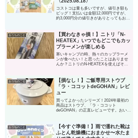
〈2025.08.18〉
コストコは量も多いですが、値引き額も
ビッグ！支払いは金額12,000円ですが、
約3,000円分の値引きがありとってもお
得！コストコで買うべきお得商品を紹介
していきますので、ぜひ参考にしてみて
ください。
【買わなきゃ損！】ニトリ「N-
おうちのこと
HEATEX」いつでもどこでもカッ
プラーメンが楽しめる
寒いキャンプの時、熱々のカップラーメ
ンが食べたい！と思ったことはありませ
んか？ニトリのN-HEATEXを使えばその
夢が叶います！実際に使っての感想や普
段使いできるポイントなども紹介してい
ます。興味がある方はぜひご覧くださ
【損なし！】ご飯専用ストウブ
おうちのこと
い。
「ラ・ココットdeGOHAN」レビ
ュー
買ってよかったシリーズ！2024年最初の
商品はストウブ、「ラ・ココット
deGOHAN」の正直レビューです。おいし
くご飯を炊くコツや失敗しないためにや
るべきたった2つのことなどを紹介してい
ます。購入を悩んでいる方はぜひお読み
【今すぐ準備！】雨で濡れた靴は
おうちのこと
ください♪
ふとん乾燥機におまかせ〜水たま