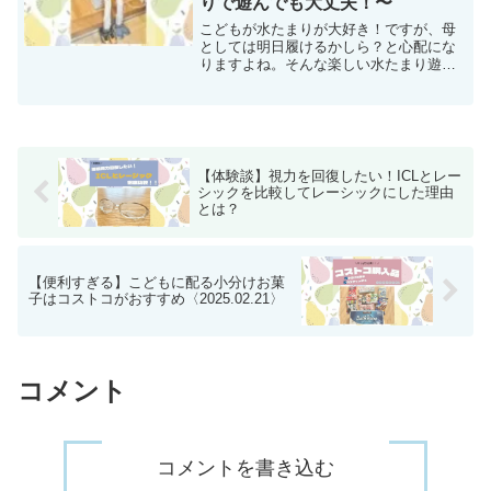
りで遊んでも大丈夫！〜
こどもが水たまりが大好き！ですが、母
としては明日履けるかしら？と心配にな
りますよね。そんな楽しい水たまり遊び
を笑顔で見守る秘訣は「ふとん乾燥機カ
ラリエ」。梅雨が始まる前の今のうちに1
台GETしておくことをおすすめします！
【体験談】視力を回復したい！ICLとレー
シックを比較してレーシックにした理由
とは？
【便利すぎる】こどもに配る小分けお菓
子はコストコがおすすめ〈2025.02.21〉
コメント
コメントを書き込む